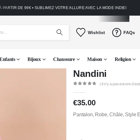
ARTIR DE 99€ • SUBLIMEZ VOTRE ALLURE AVEC LA MODE INDIENNE • NO
Wishlist
FAQs
Enfants
Bijoux
Chaussure
Maison
Religion
Nandini
( Il n’y a pas encore d’avis
0
Sur 5
€
35.00
Pantalon, Robe, Châle, Style 