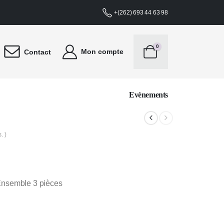
S PRIX DE LANCEMENT VONT VOUS SÉDUIRE !LIVRAISON OFFERTE À PART
+(262) 693 44 63 98
0
Mon compte
Contact
Evènements
. )
Ensemble 3 pièces