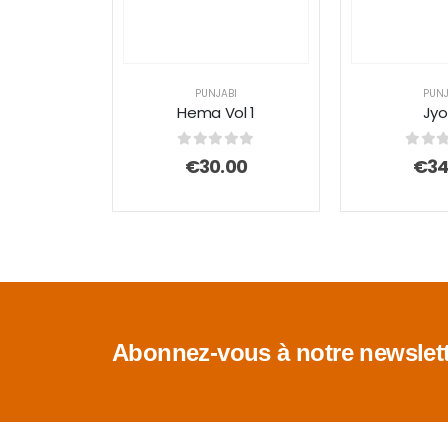
PUNJABI
PUNJ
Hema Vol 1
Jyo
0
sur 5
0
sur
€
30.00
€
34
Abonnez-vous à notre newslett