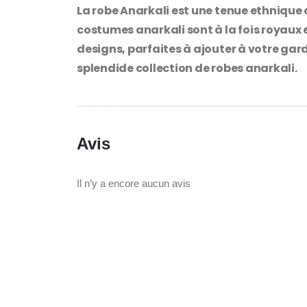
La robe Anarkali est une tenue ethnique 
costumes anarkali sont à la fois royaux
designs, parfaites à ajouter à votre gar
splendide collection de robes anarkali.
Avis
Il n’y a encore aucun avis