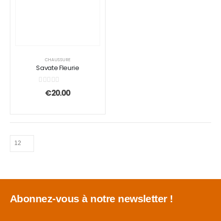
être
être
choisies
choisies
sur
sur
la
la
page
page
CHAUSSURE
du
du
Savate Fleurie
produit
produit
0
sur 5
€
20.00
Abonnez-vous à notre newsletter !