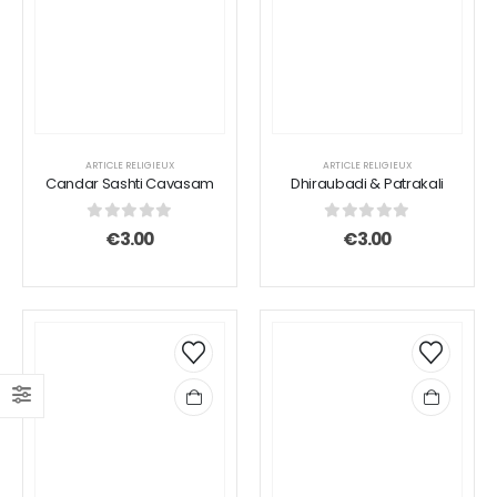
ARTICLE RELIGIEUX
ARTICLE RELIGIEUX
Candar Sashti Cavasam
Dhiraubadi & Patrakali
0
sur 5
0
sur 5
€
3.00
€
3.00