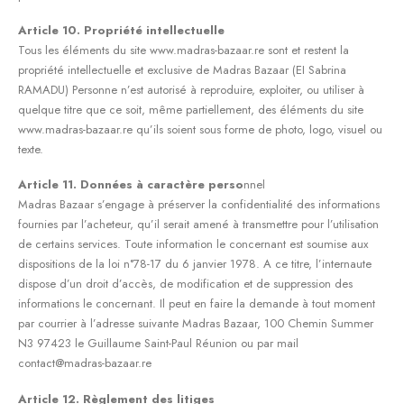
Article 10. Propriété intellectuelle
Tous les éléments du site www.madras-bazaar.re sont et restent la
propriété intellectuelle et exclusive de Madras Bazaar (EI Sabrina
RAMADU) Personne n’est autorisé à reproduire, exploiter, ou utiliser à
quelque titre que ce soit, même partiellement, des éléments du site
www.madras-bazaar.re qu’ils soient sous forme de photo, logo, visuel ou
texte.
Article 11. Données à caractère perso
nnel
Madras Bazaar s’engage à préserver la confidentialité des informations
fournies par l’acheteur, qu’il serait amené à transmettre pour l’utilisation
de certains services. Toute information le concernant est soumise aux
dispositions de la loi n°78-17 du 6 janvier 1978. A ce titre, l’internaute
dispose d’un droit d’accès, de modification et de suppression des
informations le concernant. Il peut en faire la demande à tout moment
par courrier à l’adresse suivante Madras Bazaar, 100 Chemin Summer
N3 97423 le Guillaume Saint-Paul Réunion ou par mail
contact@madras-bazaar.re
Article 12. Règlement des litiges