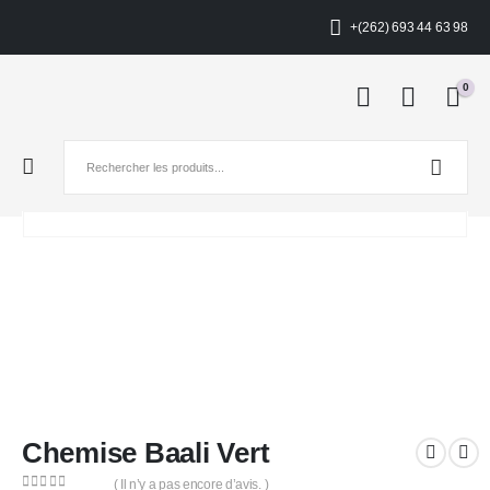
+(262) 693 44 63 98
0
Chemise Baali Vert
( Il n’y a pas encore d’avis. )