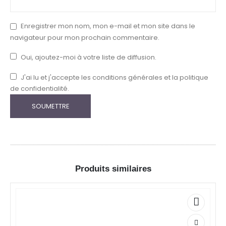
Enregistrer mon nom, mon e-mail et mon site dans le
navigateur pour mon prochain commentaire.
Oui, ajoutez-moi à votre liste de diffusion.
J'ai lu et j'accepte les conditions générales et la politique
de confidentialité.
Produits similaires
Ce
Ce
produit
produit
a
a