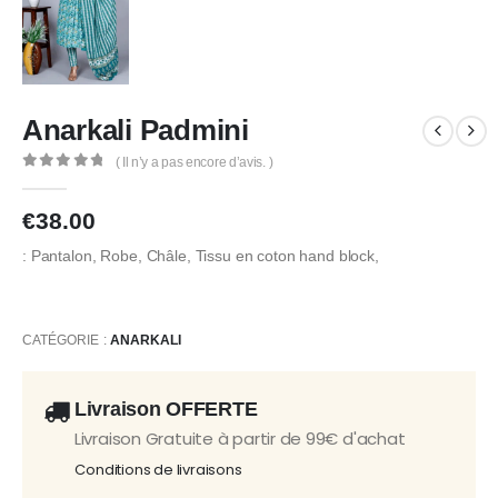
Anarkali Padmini
( Il n’y a pas encore d’avis. )
0
Sur 5
€
38.00
: Pantalon, Robe, Châle, Tissu en coton hand block,
CATÉGORIE :
ANARKALI
Livraison OFFERTE
Livraison Gratuite à partir de 99€ d'achat
Conditions de livraisons