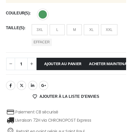
COULEUR(S)
TAILLE(S)
3XL
L
M
XL
XXL
EFFACER
AJOUTER AU PANIER
ACHETER MAINTENAN
AJOUTER À LA LISTE D’ENVIES
Paiement CB sécurisé
Livraison 72H via CHRONOPOST Express
Retrait en point relais sur Saint Paul